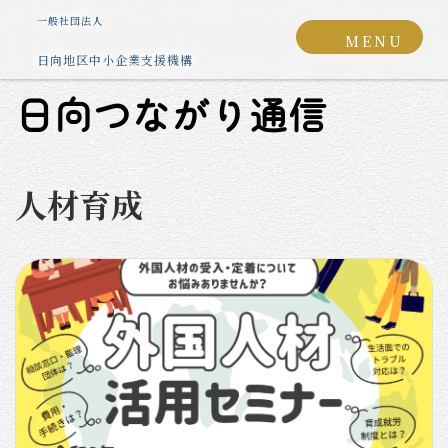
コ
ナ
グ
一般社団法人
ン
ビ
MENU
ル
テ
ゲ
日向地区中小企業支援機構
ー
ン
ー
プ
ツ
シ
日向つながり通信
リ
へ
ョ
ン
ス
ン
ク
キ
に
人材育成
ッ
移
プ
動