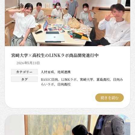
宮崎大学×高校生のLINKラボ商品開発進行中
2026年5月23日
カテゴリー
人材育成
、
地域連携
タグ
BASIC日向
、
LINKラボ
、
宮崎大学
、
富島高校
、
日向み
らいラボ
、
日向高校
続きを読む