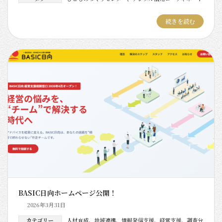
続きを読む
BASIC日向ホームページ公開！
2026年3月31日
カテゴリー
人材育成
、
地域連携
、
情報発信支援
、
経営支援
、
調査分