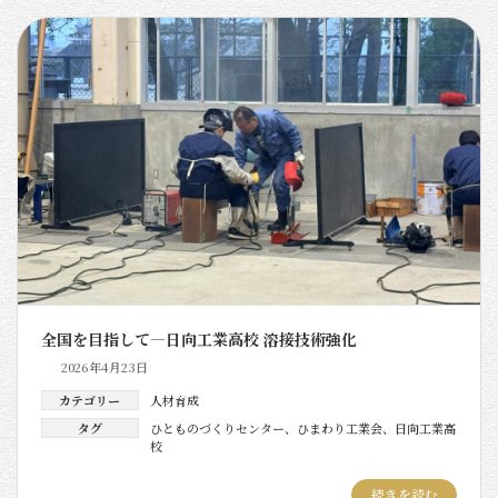
全国を目指して―日向工業高校 溶接技術強化
2026年4月23日
カテゴリー
人材育成
タグ
ひとものづくりセンター
、
ひまわり工業会
、
日向工業高
校
続きを読む