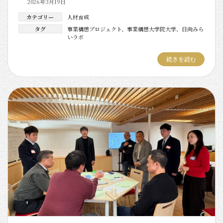
2026年3月19日
カテゴリー
人材育成
タグ
事業構想プロジェクト
、
事業構想大学院大学
、
日向みら
いラボ
続きを読む