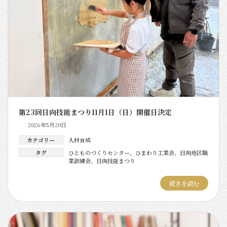
第23回日向技能まつり11月1日（日）開催日決定
2026年5月20日
カテゴリー
人材育成
タグ
ひとものづくりセンター
、
ひまわり工業会
、
日向地区職
業訓練会
、
日向技能まつり
続きを読む