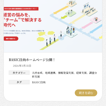
BASIC日向ホームページ公開！
2026年3月31日
カテゴリー
人材育成
、
地域連携
、
情報発信支援
、
経営支援
、
調査分
析支援
タグ
BASIC日向
続きを読む