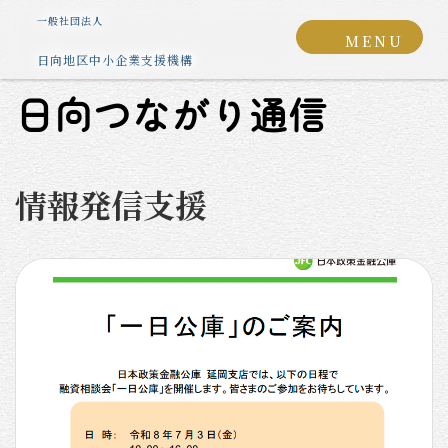
コ
ナ
グ
一般社団法人
ン
ビ
MENU
ル
テ
ゲ
日向地区中小企業支援機構
ー
ン
ー
プ
ツ
シ
日向つながり通信
リ
へ
ョ
ン
ス
ン
ク
キ
に
情報発信支援
ッ
移
プ
動