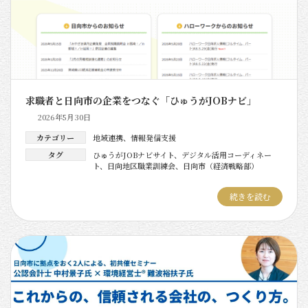
求職者と日向市の企業をつなぐ「ひゅうがJOBナビ」
2026年5月30日
カテゴリー
地域連携
、
情報発信支援
タグ
ひゅうがJOBナビサイト
、
デジタル活用コーディネー
ト
、
日向地区職業訓練会
、
日向市（経済戦略部）
続きを読む