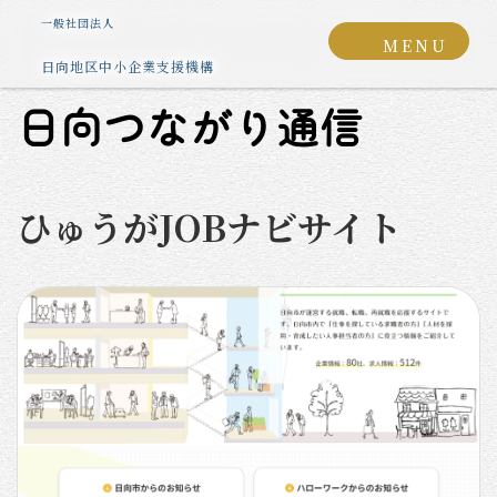
コ
ナ
グ
一般社団法人
ン
ビ
MENU
ル
テ
ゲ
日向地区中小企業支援機構
ー
ン
ー
プ
ツ
シ
日向つながり通信
リ
へ
ョ
ン
ス
ン
ク
キ
に
ひゅうがJOBナビサイト
ッ
移
プ
動