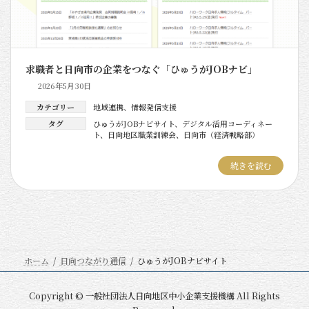
求職者と日向市の企業をつなぐ「ひゅうがJOBナビ」
2026年5月30日
カテゴリー
地域連携
、
情報発信支援
タグ
ひゅうがJOBナビサイト
、
デジタル活用コーディネー
ト
、
日向地区職業訓練会
、
日向市（経済戦略部）
続きを読む
ホーム
日向つながり通信
ひゅうがJOBナビサイト
Copyright © 一般社団法人日向地区中小企業支援機構 All Rights