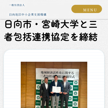
コ
ナ
グ
一般社団法人
ン
ビ
MENU
ル
テ
ゲ
日向地区中小企業支援機構
ー
ン
ー
日向市・宮崎大学と三
プ
ツ
シ
リ
へ
ョ
ン
者包括連携協定を締結
ス
ン
ク
キ
に
ッ
移
プ
動