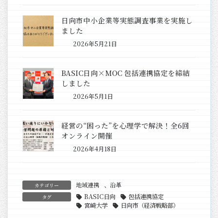
日向市中小企業等実態調査事業を実施し
ました
2026年5月21日
BASIC日向×MOC 包括連携協定を締結
しました
2026年5月1日
経営の“困った”を心理学で解決！全6回
オンライン開催
2026年4月18日
地域連携
、
沿革
カテゴリー
BASIC日向
包括連携協定
タグ
宮崎大学
日向市（経済戦略部）