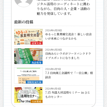
ジタル活用のコーディネートに携わ
りながら、日向の人・企業・活動の
魅力を発信しています。
最新の投稿
2026年6月18日
ゆるっと異業種交流会！ 新しい出会
いが未来につながるかも
経営支援
2026年6月18日
日向みらいラボがフードバンクドラ
イブスポットになりました
施設管理
2026年6月9日
7.3 日向商工会議所で「一日公庫」相
談会
情報発信支援
2026年6月4日
7.15 外国人材活用セミナー in ひと
ものセンター
人材育成