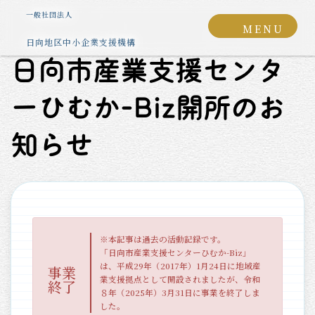
コ
ナ
グ
一般社団法人
ン
ビ
MENU
ル
テ
ゲ
日向地区中小企業支援機構
ー
ン
ー
日向市産業支援センタ
プ
ツ
シ
リ
へ
ョ
ン
ーひむか-Biz開所のお
ス
ン
ク
キ
に
知らせ
ッ
移
プ
動
※本記事は過去の活動記録です。
「日向市産業支援センターひむか-Biz」
は、平成29年（2017年）1月24日に地域産
事業
業支援拠点として開設されましたが、令和
終了
８年（2025年）3月31日に事業を終了しま
した。